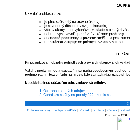
10. PR
Užívateľ prehlasuje, že:
je plne spôsobilý na právne úkony,
je si vedomý dôsledkov svojho konania,
všetky úkony bude vykonávať v súlade s platnými záko
nebude vystavovať - predávať zakázané predmety,
obchodné podmienky si pozorne prečítal, a porozumel i
registráciou vstupuje do právnych vzťahov s firmou.
11. ZÁ
Pri posudzovaní obsahu jednotlivých právnych úkonov a ich výkl
Vzťahy medzi firmou a užívateľmi sa riadia všeobecnými obchodn
podmienkami , bez ohľadu na miesto kde sa nachádza užívateľ, bez
Neoddeliteľnou súčasťou tejto zmluvy sú prílohy:
1. Ochrana osobných údajov
2. Cenník za služby na portály 123inzercia.sk
© 
Ochrana osobných údajov - GDPR
|
Kontakt
|
Zmluva
|
Cenník
|
Zabudl
Používanie 123inz