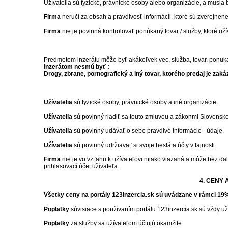
Užívatelia sú fyzické, právnické osoby alebo organizácie, a musia
Firma
neručí za obsah a pravdivosť informácii, ktoré sú zverejnene
Firma
nie je povinná kontrolovať ponúkaný tovar / služby, ktoré už
Predmetom inzerátu môže byť akákoľvek vec, služba, tovar, ponuk
Inzerátom nesmú byť :
Drogy, zbrane, pornografický a iný tovar, ktorého predaj je zak
Užívatelia
sú fyzické osoby, právnické osoby a iné organizácie.
Užívatelia
sú povinný riadiť sa touto zmluvou a zákonmi Slovenskej
Užívatelia
sú povinný udávať o sebe pravdivé informácie - údaje.
Užívatelia
sú povinný udržiavať si svoje heslá a účty v tajnosti.
Firma
nie je vo vzťahu k užívateľovi nijako viazaná a môže bez ďa
prihlasovací účet užívateľa.
4. CENY 
Všetky ceny na portály 123inzercia.sk sú uvádzane v rámci 19
Poplatky
súvisiace s používaním portálu 123inzercia.sk sú vždy u
Poplatky
za služby sa užívateľom účtujú okamžite.