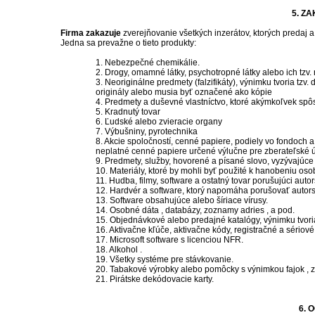
5. Z
Firma zakazuje
zverejňovanie všetkých inzerátov, ktorých predaj 
Jedna sa prevažne o tieto produkty:
1. Nebezpečné chemikálie.
2. Drogy, omamné látky, psychotropné látky alebo ich tzv.
3. Neoriginálne predmety (falzifikáty), výnimku tvoria tzv
originály alebo musia byť označené ako kópie
4. Predmety a duševné vlastníctvo, ktoré akýmkoľvek spô
5. Kradnutý tovar
6. Ľudské alebo zvieracie organy
7. Výbušniny, pyrotechnika
8. Akcie spoločností, cenné papiere, podiely vo fondoch a
neplatné cenné papiere určené výlučne pre zberateľské ú
9. Predmety, služby, hovorené a písané slovo, vyzývajúce 
10. Materiály, ktoré by mohli byť použité k hanobeniu oso
11. Hudba, filmy, software a ostatný tovar porušujúci auto
12. Hardvér a software, ktorý napomáha porušovať autors
13. Software obsahujúce alebo šíriace vírusy.
14. Osobné dáta , databázy, zoznamy adries , a pod.
15. Objednávkové alebo predajné katalógy, výnimku tvoria
16. Aktivačne kľúče, aktivačne kódy, registračné a sériové 
17. Microsoft software s licenciou NFR.
18. Alkohol .
19. Všetky systéme pre stávkovanie.
20. Tabakové výrobky alebo pomôcky s výnimkou fajok , z
21. Pirátske dekódovacie karty.
6. 