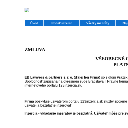
Úvod
Pridať inzerát
Všetky inzeráty
Naj
ZMLUVA
VŠEOBECNÉ 
PLATNÉ
EB Lawyers & partners s. r. o. (ďalej len Firma)
so sídlom Pražsk
Spoločnosť zapísaná na okresnom súde Bratislava I, Právne form
internetového portálu 123inzercia.sk.
Firma
poskytuje užívateľom portálu 123inzercia.sk služby spojené s
užívatelia bezplatne inzerovať.
Inzercia - vkladanie inzerátov je bezplatná. Užívateľ môže pre z