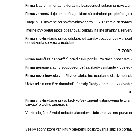
Firma
kladie mimoriadny dôraz na bezpečnosť súkromia návštevník
Firma
zhromažďuje len tie údaje, ktoré sú potrebné pre plnú registr
Údaje sú získavané od návštevníkov portálu 123inzercia.sk dobrovo
Internetový portál môže obsahovať odkazy na iné stránky a servery
Firma
si vyhradzuje právo odstúpiť od záruky bezpečnosti v príp
odcudzenia servera a podobne.
7. ZOD
Firma
neručí za nepretržitú prevádzku portálu, za dostupnosť svoji
Firma
nenesie žiadnu zodpovednosť za škody vzniknuté v dôsledku
Firma
nezodpovedá za ušli zisk, alebo iné nepriame škody spôsob
Užívateľ
sa nemôže domáhať náhrady škody z obchodu z dôvodov 
8
Firma
si vyhradzuje právo kedykoľvek zmeniť ustanovenia tejto 
užívateľ o týchto zmenách.
V prípade, že užívateľ nebude akceptovať túto zmluvu, ma právo od
Všetky spory, ktoré vzniknú v priebehu poskytovania služieb portá