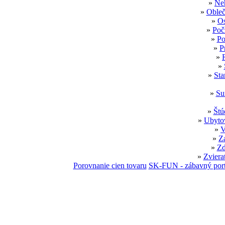
»
Neh
»
Obleč
»
Os
»
Poč
»
Po
»
P
»
»
»
Sta
»
Su
»
Štú
»
Ubytov
»
V
»
Z
»
Zd
»
Zviera
Porovnanie cien tovaru
SK-FUN - zábavný port