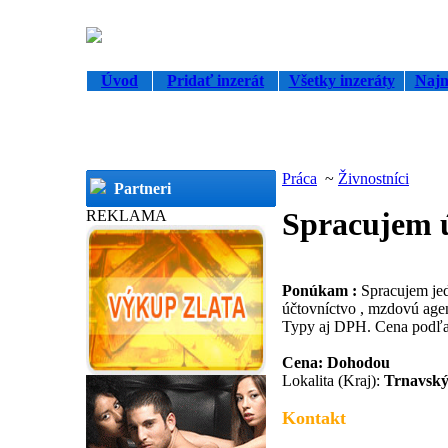
Úvod
Pridať inzerát
Všetky inzeráty
Najn
Práca
~
Živnostníci
Partneri
Spracujem 
REKLAMA
Ponúkam :
Spracujem je
účtovníctvo , mzdovú age
Typy aj DPH. Cena podľa
Cena: Dohodou
Lokalita (Kraj):
Trnavský
Kontakt