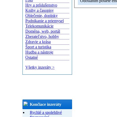
Odoslaním pošlete emai
Hry a príslušenstvo
Knihy a časopisy
Oblečenie, doplnky
Podnikanie a priemysel
Telekomunikácie
Doména, web, portál
Zberateľstvo, hobby
Zdravie a krása
Šport a turistika
Hudba a nástroje
Ostatné
Všetky inzeráty >
Končiace inzeráty
Rychlé a spolehlivé