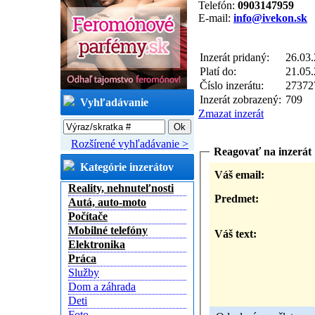
Telefón:
0903147959
E-mail:
info@ivekon.sk
Inzerát pridaný:
26.03.
Platí do:
21.05.
Číslo inzerátu:
27372
Inzerát zobrazený:
709
Vyhľadávanie
Zmazat inzerát
Rozšírené vyhľadávanie >
Reagovať na inzerát
Kategórie inzerátov
Váš email:
Reality, nehnuteľnosti
Predmet:
Autá, auto-moto
Počítače
Mobilné telefóny
Váš text:
Elektronika
Práca
Služby
Dom a záhrada
Deti
Foto