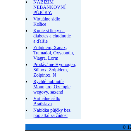
NABÍZÍM
NEBANKOVNÍ
PŮJČKY.
Virtuálne sídlo
Košice
Kúpte si lieky na
diabetes a chudnutie
a ďalšie
Zolpidem, Xanax,
Tramadol, Oxycontin,
Viagra, Lorm
Prodáváme Hypnogen,
Stilnox, Zolpidem,
Zolpinox, N
Rychlé hubnutí s
Mounjaro, Ozempic,
wegovy, saxend
Virtuálne sídlo
Bratislava
Nabídka půjčky bez
poplatků za žádost
© 12