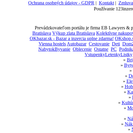
Ochrana osobných údajov - GDPR
|
Kontakt
|
Zmluva
Používanie 123inzer
Prevádzkovateľom portálu je firma EB Lawyers & par
Bratislava
Výkup zlata Bratislava
Kolektívne nakupo
OKbazar.sk - Bazar a inzercia uplne zdarma!
OKshop.s
Vienna hostels
Autobazar
Cestovanie
Deti
DomZ
NabytokByvanie
Oblecenie
Ostatne
PC
Podnik
VstupenkyLetenkyListky
»
Bri
»
Byty
»
»
Do
»
Ele
»
Hobb
»
Ka
»
»
Kultú
»
Mo
»
Ná
»
Nákl
»