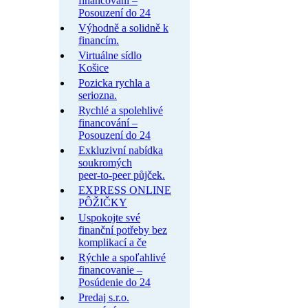
financování –
Posouzení do 24
Výhodně a solidně k
financím.
Virtuálne sídlo
Košice
Pozicka rychla a
seriozna.
Rychlé a spolehlivé
financování –
Posouzení do 24
Exkluzivní nabídka
soukromých
peer-to-peer půjček.
EXPRESS ONLINE
PÔŽIČKY
Uspokojte své
finanční potřeby bez
komplikací a če
Rýchle a spoľahlivé
financovanie –
Posúdenie do 24
Predaj s.r.o.