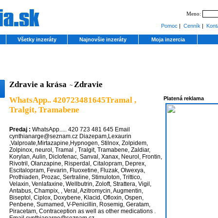
Meno:
Pomoc
|
Cenník
|
Kont
Všetky inzeráty
Najnovšie inzeráty
Moja inzercia
Zdravie a krása
Zdravie
~
WhatsApp.. 420723481645Tramal ,
Platená reklama
Tralgit, Tramabene
Predaj :
WhatsApp..... 420 723 481 645 Email
cynthianarge@seznam.cz Diazepam,Lexaurin
,Valproate,Mirtazapine,Hypnogen, Stilnox, Zolpidem,
Zolpinox, neurol, Tramal , Tralgit, Tramabene, Zaldiar,
Korylan, Aulin, Diclofenac, Sanval, Xanax, Neurol, Frontin,
Rivotril, Olanzapine, Risperdal, Citalopram, Deprex,
Escitalopram, Fevarin, Fluoxetine, Fluzak, Olwexya,
Prothiaden, Prozac, Sertraline, Stimuloton, Trittico,
Velaxin, Venlafaxine, Wellbutrin, Zoloft, Strattera, Vigil,
Antabus, Champix, , Veral, Azitromycin, Augmentin,
Biseptol, Ciplox, Doxybene, Klacid, Ofloxin, Ospen,
Penbene, Sumamed, V-Penicillin, Rosemig, Geratam,
Piracetam, Contraception as well as other medications .