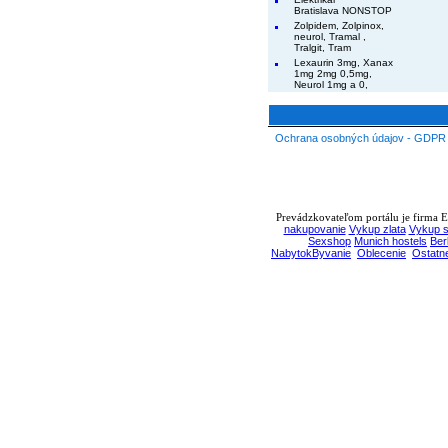
Bratislava NONSTOP
Zolpidem, Zolpinox,
neurol, Tramal ,
Tralgit, Tram
Lexaurin 3mg, Xanax
1mg 2mg 0,5mg,
Neurol 1mg a 0,
Ochrana osobných údajov - GDPR
Prevádzkovateľom portálu je firma EB
nakupovanie
Vykup zlata
Vykup s
Sexshop
Munich hostels
Ber
NabytokByvanie
Oblecenie
Ostatn