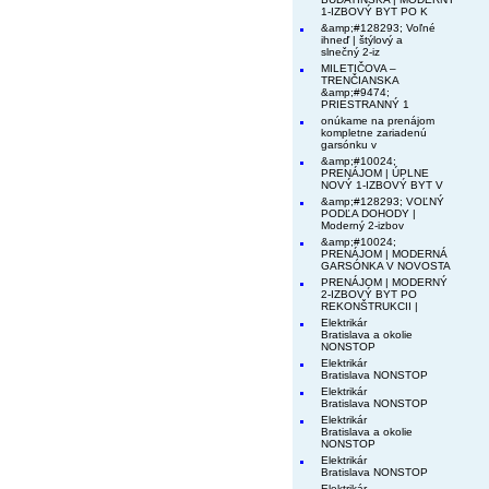
1-IZBOVÝ BYT PO K
&amp;#128293; Voľné
ihneď | štýlový a
slnečný 2-iz
MILETIČOVA –
TRENČIANSKA
&amp;#9474;
PRIESTRANNÝ 1
onúkame na prenájom
kompletne zariadenú
garsónku v
&amp;#10024;
PRENÁJOM | ÚPLNE
NOVÝ 1-IZBOVÝ BYT V
&amp;#128293; VOĽNÝ
PODĽA DOHODY |
Moderný 2-izbov
&amp;#10024;
PRENÁJOM | MODERNÁ
GARSÓNKA V NOVOSTA
PRENÁJOM | MODERNÝ
2-IZBOVÝ BYT PO
REKONŠTRUKCII |
Elektrikár
Bratislava a okolie
NONSTOP
Elektrikár
Bratislava NONSTOP
Elektrikár
Bratislava NONSTOP
Elektrikár
Bratislava a okolie
NONSTOP
Elektrikár
Bratislava NONSTOP
Elektrikár