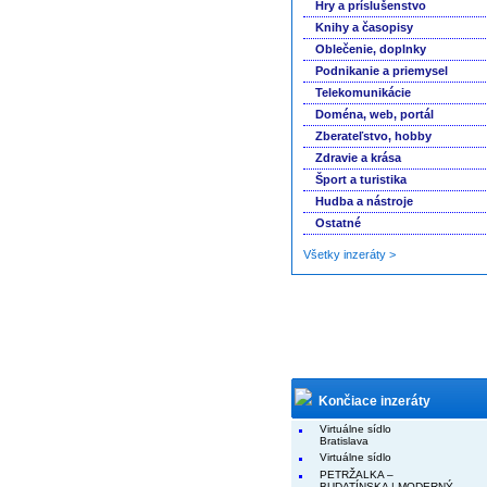
Hry a príslušenstvo
Knihy a časopisy
Oblečenie, doplnky
Podnikanie a priemysel
Telekomunikácie
Doména, web, portál
Zberateľstvo, hobby
Zdravie a krása
Šport a turistika
Hudba a nástroje
Ostatné
Všetky inzeráty >
Končiace inzeráty
Virtuálne sídlo
Bratislava
Virtuálne sídlo
PETRŽALKA –
BUDATÍNSKA | MODERNÝ