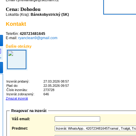
Email cynthianarge@seznam.cz
Cena: Dohodou
Lokalita (Kraj):
Bánskobystrický (SK)
Kontakt
Telefón:
420723481645
E-mail:
ryanclean9@gmail.com
Ďalšie obrázky
>
Inzerát pridaný:
27.03.2026 08:57
Platí do:
22.05.2026 09:57
Číslo inzerátu:
273728
Inzerát zobrazený:
646
Zmazat inzerát
Reagovať na inzerát
Váš email:
Predmet: