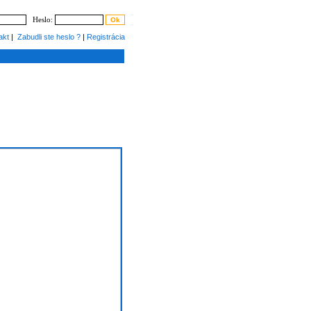
Heslo:
akt
|
Zabudli ste heslo ?
|
Registrácia