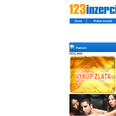
Úvod
Pridať inzerát
Partneri
REKLAMA