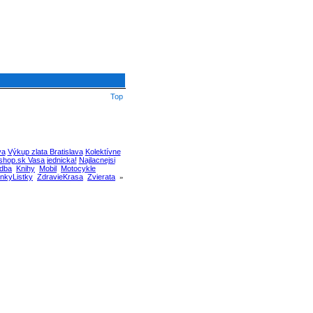
Top
va
Výkup zlata Bratislava
Kolektívne
hop.sk Vasa jednicka!
Najlacnejsi
dba
Knihy
Mobil
Motocykle
nkyListky
ZdravieKrasa
Zvierata
»