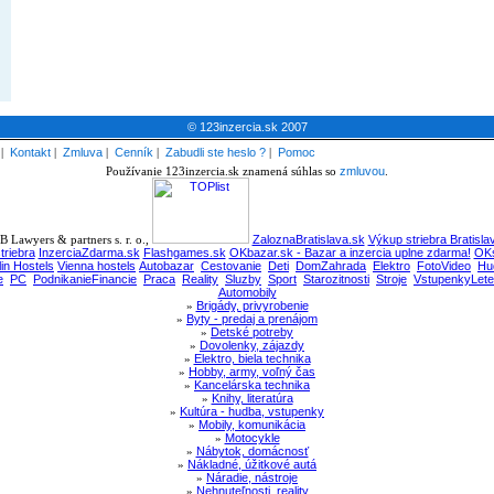
© 123inzercia.sk 2007
|
Kontakt
|
Zmluva
|
Cenník
|
Zabudli ste heslo ?
|
Pomoc
Používanie 123inzercia.sk znamená súhlas so
zmluvou
.
 Lawyers & partners s. r. o.,
ZaloznaBratislava.sk
Výkup striebra Bratisla
triebra
InzerciaZdarma.sk
Flashgames.sk
OKbazar.sk - Bazar a inzercia uplne zdarma!
OKs
lin Hostels
Vienna hostels
Autobazar
Cestovanie
Deti
DomZahrada
Elektro
FotoVideo
Hu
e
PC
PodnikanieFinancie
Praca
Reality
Sluzby
Sport
Starozitnosti
Stroje
VstupenkyLete
Automobily
»
Brigády, privyrobenie
»
Byty - predaj a prenájom
»
Detské potreby
»
Dovolenky, zájazdy
»
Elektro, biela technika
»
Hobby, army, voľný čas
»
Kancelárska technika
»
Knihy, literatúra
»
Kultúra - hudba, vstupenky
»
Mobily, komunikácia
»
Motocykle
»
Nábytok, domácnosť
»
Nákladné, úžitkové autá
»
Náradie, nástroje
»
Nehnuteľnosti, reality