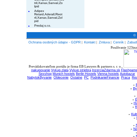
tril,Xanax,Sanval,Zo
lpid
Adipex
Retard,Aderall,Rivot
ril,Xanax,Sanval,Zol
pid
Predaj s.r.o.
© 
Ochrana osobných údajov - GDPR
|
Kontakt
|
Zmluva
|
Cenník
|
Zabudl
Používanie 123inz
Prevádzkovateľom portálu je firma EB Lawyers & partners s. r. o.,
nakupovanie
Vykup zlata
Vykup striebra
InzerciaZdarma.sk
Flashgame
Sexshop
Munich hostels
Berlin Hostels
Vienna hostels
Autobazar
NabytokByvanie
Oblecenie
Ostatne
PC
PodnikanieFinancie
Praca
Rea
»
»
By
»
»
E
»
Ho
»
K
»
Kul
»
»
»
Ná
»