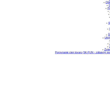
»
Obl
»
»
Po
»
»
S
»
»
Š
»
Ubyt
»
»
»
Zvie
Porovnanie cien tovaru
SK-FUN - zábavný por