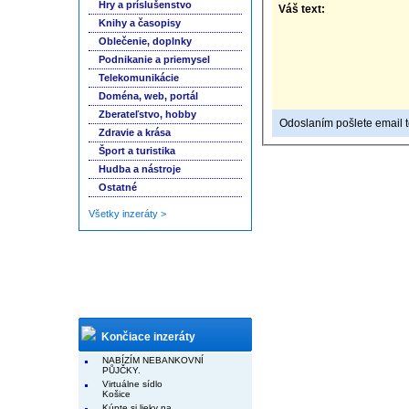
Hry a príslušenstvo
Váš text:
Knihy a časopisy
Oblečenie, doplnky
Podnikanie a priemysel
Telekomunikácie
Doména, web, portál
Zberateľstvo, hobby
Odoslaním pošlete email to
Zdravie a krása
Šport a turistika
Hudba a nástroje
Ostatné
Všetky inzeráty >
Končiace inzeráty
NABÍZÍM NEBANKOVNÍ
PŮJČKY.
Virtuálne sídlo
Košice
Kúpte si lieky na