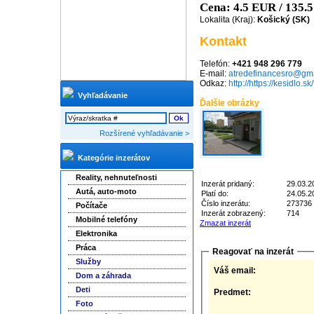
Cena: 4.5 EUR / 135.
Lokalita (Kraj):
Košický (SK)
Kontakt
Telefón:
+421 948 296 779
E-mail:
atredefinancesro@gm
Odkaz:
http://https://kesidlo.sk
Vyhľadávanie
Ďalšie obrázky
Rozšírené vyhľadávanie >
Kategórie inzerátov
Reality, nehnuteľnosti
Inzerát pridaný:
29.03.2
Autá, auto-moto
Platí do:
24.05.2
Číslo inzerátu:
273736
Počítače
Inzerát zobrazený:
714
Mobilné telefóny
Zmazat inzerát
Elektronika
Práca
Reagovať na inzerát
Služby
Váš email:
Dom a záhrada
Deti
Predmet:
Foto