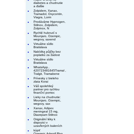
diabetes a chudnutie
a ďalšie
Zolpidem, Xanax,
Tramadol, Oxycontin,
Viagra, Lorm
Prodáváme Hypnogen,
Stilnox, Zolpidem,
Zolpinox, N
Rychlé hubnutí s
Mounjaro, Ozempic,
wegovy, saxend
Virtuálne sídlo
Bratislava
Nabídka půjčky bez
poplatků za žádost
Virtuálne sídlo
Bratislava
WhatsApp..
420723481645Tramal ,
Tralgit, Tramabene
Prívesky z bieleho
zlata Korai
Váš spolehlivý
partner pro rychlou
finanční pomoc
Lieky na chudnutie:
Mounjaro, Ozempic,
wegovy, sax
Xanax, Adipex
meningeal 15 mg,
Diazepam Stilnox
Originální léky k
dispozici v
uzavřených baleních
kúpiť
Ozempic,Aderall,Rivo