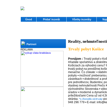
Úvod
Pridať inzerát
Všetky inzeráty
Naj
Reality, nehnuteľnosti
Partneri
Trvalý pobyt Košice
REKLAMA
Prenájom :
Trvalý pobyt v Koš
Hľadáte spoľahlivú a diskrétn
Košiciach za výhodnú cenu?
trvalý pobyt na prestížnej koš
mesačne. Čo získate: • stabil
pobytu • možnosť preberania po
zásielkach • diskrétnosť a pro
pre jednotlivcov, študentov, p
vlastnej nehnuteľnosti Prečo 
východného Slovenska • výbo
úradov • moderné a dynamické
príležitosťami Cena už od 4,5
stránka:
-po
*s://kesidlo.sk/trvaly
948 296 779 • E-mail: info@ke