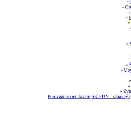
»
»
Ob
»
P
»
»
»
»
Uby
»
Zvi
Porovnanie cien tovaru
SK-FUN - zábavný p