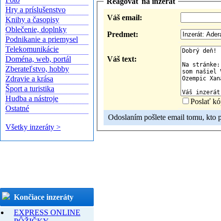
Reagovať na inzerát
Hry a príslušenstvo
Váš email:
Knihy a časopisy
Oblečenie, doplnky
Predmet:
Podnikanie a priemysel
Telekomunikácie
Váš text:
Doména, web, portál
Zberateľstvo, hobby
Zdravie a krása
Šport a turistika
Hudba a nástroje
Poslať kó
Ostatné
Odoslaním pošlete email tomu, kto pr
Všetky inzeráty >
Končiace inzeráty
EXPRESS ONLINE