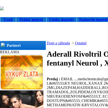
Úvod
Pridať inzerát
Všetky inzeráty
Najnovšie inzerát
Dom a záhrada
~
Ostatné
Partneri
Aderall Rivoltril
REKLAMA
fentanyl Neurol , 
Predaj :
EMAIL ....medschemicals@
L&#65533;KY NEUROL,XANAX 2M
2MG,DIAZEPAM,HADDERALL,R
TRAMADOL,ZOLPIDEM,OXYKOD
SIRUP,KODIENFOSF&#65533;T,
DOSTUPN&#65533; CHEMIK&#655
METHAMEPHATIN KRYSTALOV&#6