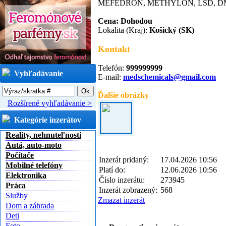
MEFEDRON, METHYLON, LSD, DMT, 
Cena: Dohodou
Lokalita (Kraj):
Košický (SK)
Kontakt
Telefón:
999999999
Vyhľadávanie
E-mail:
medschemicals@gmail.com
Ďalšie obrázky
Rozšírené vyhľadávanie >
Kategórie inzerátov
Reality, nehnuteľnosti
Autá, auto-moto
Počítače
Inzerát pridaný:
17.04.2026 10:56
Mobilné telefóny
Platí do:
12.06.2026 10:56
Elektronika
Číslo inzerátu:
273945
Práca
Inzerát zobrazený:
568
Služby
Zmazat inzerát
Dom a záhrada
Deti
Foto