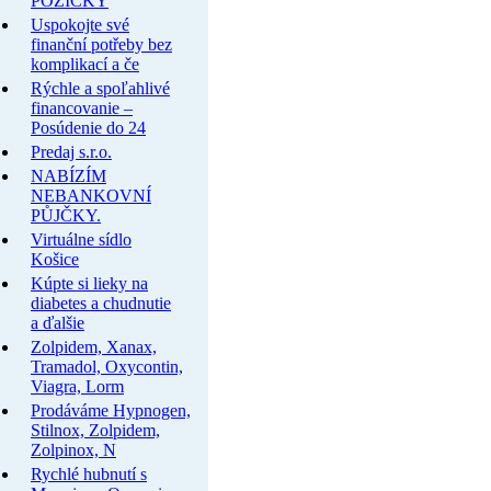
PÔŽIČKY
Uspokojte své
finanční potřeby bez
komplikací a če
Rýchle a spoľahlivé
financovanie –
Posúdenie do 24
Predaj s.r.o.
NABÍZÍM
NEBANKOVNÍ
PŮJČKY.
Virtuálne sídlo
Košice
Kúpte si lieky na
diabetes a chudnutie
a ďalšie
Zolpidem, Xanax,
Tramadol, Oxycontin,
Viagra, Lorm
Prodáváme Hypnogen,
Stilnox, Zolpidem,
Zolpinox, N
Rychlé hubnutí s