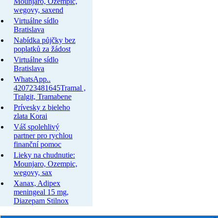
Mounjaro, Ozempic,
wegovy, saxend
Virtuálne sídlo
Bratislava
Nabídka půjčky bez
poplatků za žádost
Virtuálne sídlo
Bratislava
WhatsApp..
420723481645Tramal ,
Tralgit, Tramabene
Prívesky z bieleho
zlata Korai
Váš spolehlivý
partner pro rychlou
finanční pomoc
Lieky na chudnutie:
Mounjaro, Ozempic,
wegovy, sax
Xanax, Adipex
meningeal 15 mg,
Diazepam Stilnox