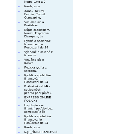
Neurol 1mg a 0,
Predaj s.r.o.
Xanax, Neurol,
Frontin, Rivotril,
Olanzapine,
Virtuálne sídlo
Bratislava
Kúpte si Zolpidem,
Nuerol, Oxycontin,
Diazepam, Le
Rychlé a spolehlivé
financování –
Posouzení do 24
Výhodně a solidně k
financím.
Virtuálne sídlo
Košice
Pozicka rychla a
seriozna.
Rychlé a spolehlivé
financování –
Posouzení do 24
Exkluzivní nabídka
soukromých
peer-to-peer půjček.
EXPRESS ONLINE
PÔŽIČKY
Uspokojte své
finanční potřeby bez
komplikací a če
Rýchle a spoľahlivé
financovanie –
Posúdenie do 24
Predaj s.r.o.
NABÍZÍM NEBANKOVNÍ