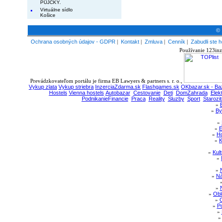
PŮJČKY.
Virtuálne sídlo
Košice
© 
Ochrana osobných údajov - GDPR
|
Kontakt
|
Zmluva
|
Cenník
|
Zabudli ste h
Používanie 123inz
Prevádzkovateľom portálu je firma EB Lawyers & partners s. r. o.,
Vykup zlata
Vykup striebra
InzerciaZdarma.sk
Flashgames.sk
OKbazar.sk - Baz
Hostels
Vienna hostels
Autobazar
Cestovanie
Deti
DomZahrada
Elek
PodnikanieFinancie
Praca
Reality
Sluzby
Sport
Starozit
»
»
By
»
»
E
»
Ho
»
K
»
Kul
»
»
»
Ná
»
»
Obl
»
»
Po
»