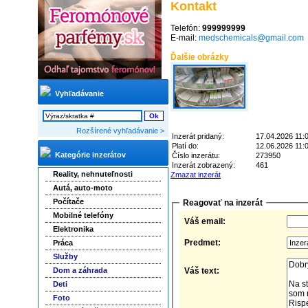
Kontakt
Telefón:
999999999
E-mail:
medschemicals@gmail.com
Ďalšie obrázky
Vyhľadávanie
Rozšírené vyhľadávanie >
Inzerát pridaný:
17.04.2026 11:
Platí do:
12.06.2026 11:
Kategórie inzerátov
Číslo inzerátu:
273950
Inzerát zobrazený:
461
Reality, nehnuteľnosti
Zmazat inzerát
Autá, auto-moto
Počítače
Reagovať na inzerát
Mobilné telefóny
Váš email:
Elektronika
Predmet:
Práca
Služby
Dom a záhrada
Váš text:
Deti
Foto