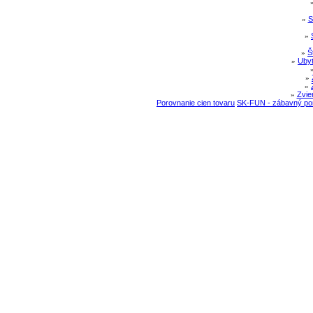
»
S
»
»
Š
»
Ubyt
»
»
»
Zvie
Porovnanie cien tovaru
SK-FUN - zábavný por