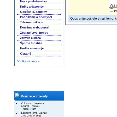
Hry a príslušenstvo
Knihy a časopisy
Po
Oblečenie, doplnky
Podnikanie a priemysel
Odoslaním pošlete email tomu, kto
Telekomunikácie
Doména, web, portál
Zberateľstvo, hobby
Zdravie a krása
Šport a turistika
Hudba a nástroje
Ostatné
Všetky inzeráty >
Končiace inzeráty
Zolpidem, Zolpinox,
neurol, Tramal ,
Tralgit, Tram
Lexaurin 3mg, Xanax
1mg 2mg 0,5mg,