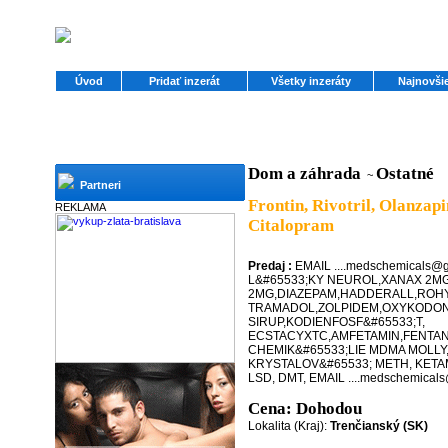
Úvod
Pridať inzerát
Všetky inzeráty
Najnovšie
Dom a záhrada
Ostatné
~
Partneri
Frontin, Rivotril, Olanzapi
REKLAMA
Citalopram
Predaj :
EMAIL ....medschemicals
L&#65533;KY NEUROL,XANAX 2MG,
2MG,DIAZEPAM,HADDERALL,ROH
TRAMADOL,ZOLPIDEM,OXYKODON
SIRUP,KODIENFOSF&#65533;T,
ECSTACYXTC,AMFETAMIN,FENTAN
CHEMIK&#65533;LIE MDMA MOLLY
KRYSTALOV&#65533; METH, KETA
LSD, DMT, EMAIL ....medschemical
Cena: Dohodou
Lokalita (Kraj):
Trenčianský (SK)