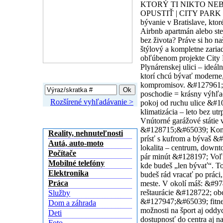
KTORÝ TI NIKTO NE
OPUSTIŤ | CITY PARK
bývanie v Bratislave, kto
Airbnb apartmán alebo ste
bez života? Práve si ho n
štýlový a kompletne zaria
obľúbenom projekte City
Plynárenskej ulici – ideál
Vyhľadávanie
ktorí chcú bývať moderne
kompromisov. &#127961;
poschodie = krásny výhľad
Rozšírené vyhľadávanie >
pokoj od ruchu ulice &#
klimatizácia – leto bez u
Kategórie inzerátov
Vnútorné garážové státie 
&#128715;&#65039; Kompl
Reality, nehnuteľnosti
prísť s kufrom a bývaš 
Autá, auto-moto
lokalita – centrum, downt
Počítače
pár minút &#128197; Voľn
Mobilné telefóny
kde budeš „len bývať“. To
Elektronika
budeš rád vracať po práci,
Práca
meste. V okolí máš: &#97
reštaurácie &#128722; ob
Služby
&#127947;&#65039; fitne
Dom a záhrada
možnosti na šport aj odd
Deti
dostupnosť do centra aj n
Foto