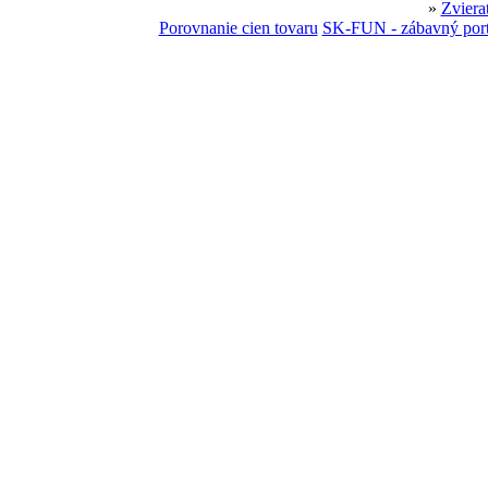
»
Zviera
Porovnanie cien tovaru
SK-FUN - zábavný port