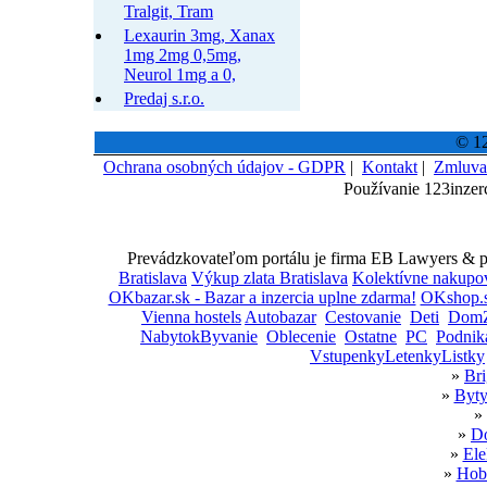
Tralgit, Tram
Lexaurin 3mg, Xanax
1mg 2mg 0,5mg,
Neurol 1mg a 0,
Predaj s.r.o.
© 12
Ochrana osobných údajov - GDPR
|
Kontakt
|
Zmluva
Používanie 123inzer
Prevádzkovateľom portálu je firma EB Lawyers & par
Bratislava
Výkup zlata Bratislava
Kolektívne nakupo
OKbazar.sk - Bazar a inzercia uplne zdarma!
OKshop.s
Vienna hostels
Autobazar
Cestovanie
Deti
DomZ
NabytokByvanie
Oblecenie
Ostatne
PC
Podnik
VstupenkyLetenkyListky
»
Bri
»
Byty
»
»
Do
»
Ele
»
Hobb