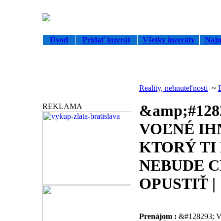
Úvod
Pridať inzerát
Všetky inzeráty
Najn
Reality, nehnuteľnosti
~
Partneri
&amp;#128
REKLAMA
VOĽNÉ IHN
KTORÝ TI
NEBUDE C
OPUSTIŤ |
Prenájom :
&#128293; 