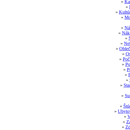
»
Ka
»
»
Kultú
»
Mo
»
Ná
»
Nákl
»
»
Neh
»
Obleč
»
Os
»
Poč
»
Po
»
P
»
»
»
Sta
»
Su
»
Štú
»
Ubytov
»
V
»
Z
»
Zd