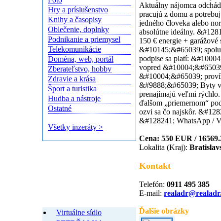
Aktuálny nájomca odchádz
Hry a príslušenstvo
pracujú z domu a potrebujú
Knihy a časopisy
jedného človeka alebo nor
Oblečenie, doplnky
absolútne ideálny. &#128
Podnikanie a priemysel
150 € energie + garážové s
Telekomunikácie
&#10145;&#65039; spolu 
podpise sa platí: &#1000
Doména, web, portál
vopred &#10004;&#65039;
Zberateľstvo, hobby
&#10004;&#65039; proví
Zdravie a krása
&#9888;&#65039; Byty v 
Šport a turistika
prenajímajú veľmi rýchlo.
Hudba a nástroje
ďalšom „priemernom“ pod
Ostatné
ozvi sa čo najskôr. &#12
&#128241; WhatsApp / V
Všetky inzeráty >
Cena: 550 EUR / 16569
Lokalita (Kraj):
Bratislav
Kontakt
Telefón:
0911 495 385
E-mail:
realadr@realadr
Končiace inzeráty
Ďalšie obrázky
Virtuálne sídlo