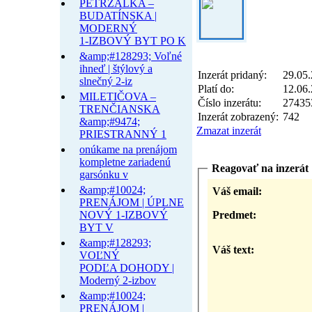
PETRŽALKA –
BUDATÍNSKA |
MODERNÝ
1-IZBOVÝ BYT PO K
&amp;#128293; Voľné
ihneď | štýlový a
Inzerát pridaný:
29.05.
slnečný 2-iz
Platí do:
12.06.
MILETIČOVA –
Číslo inzerátu:
27435
TRENČIANSKA
Inzerát zobrazený:
742
&amp;#9474;
Zmazat inzerát
PRIESTRANNÝ 1
onúkame na prenájom
kompletne zariadenú
Reagovať na inzerát
garsónku v
&amp;#10024;
Váš email:
PRENÁJOM | ÚPLNE
Predmet:
NOVÝ 1-IZBOVÝ
BYT V
&amp;#128293;
Váš text:
VOĽNÝ
PODĽA DOHODY |
Moderný 2-izbov
&amp;#10024;
PRENÁJOM |